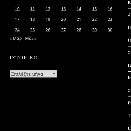
Κ
10
11
12
13
14
15
16
Α
17
18
19
20
21
22
23
Π
24
25
26
27
28
29
30
« Μαρ
Μάι »
Γ
Ο
ΙΣΤΟΡΙΚΌ
Π
Ιστορικό
Ι
Σ
Β
Τ
Ε