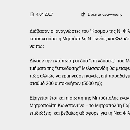
4.04.2017
1
λεπτά ανάγνωσης
Διάβασαν οι αναγνώστες του “Κόσμου της Ν. Φιλ
κατασκευάσει η Μητρόπολη Ν. Ιωνίας και Φιλαδελ
να πω:
Δίνουν την εντύπωση οι δύο “επενδύσεις”, του Μ
τμήματα της “επένδυσης” Μελισσανίδη θα μεταφε
πώς αλλιώς να ερμηνεύσει κανείς, επί παραδείγμ
σταθμό 200 αυτοκινήτων (5000 τμ);
Εξηγείται έτσι και η σιωπή της Μητρόπολης έναν
Μητροπολίτη Κωνσταντίνο – το Μητροπολίτη Γαβρ
επιδιώξεις· και βεβαίως αδιαφορεί για τη Νέα Φι