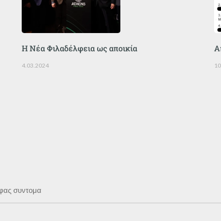
Η Νέα Φιλαδέλφεια ως αποικία
Α
4.03.2024
10
 φας συντομα