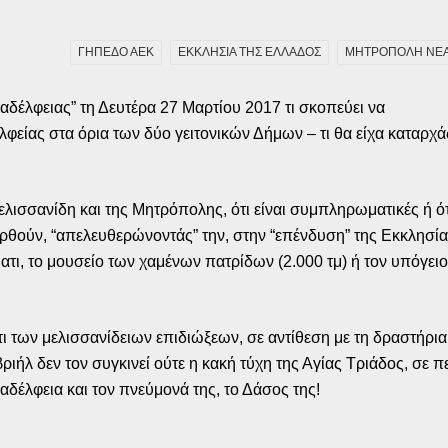
ΓΗΠΕΔΟ ΑΕΚ
ΕΚΚΛΗΣΙΑ ΤΗΣ ΕΛΛΑΔΟΣ
ΜΗΤΡΟΠΟΛΗ ΝΕΑΣ
αδέλφειας” τη Δευτέρα 27 Μαρτίου 2017 τι σκοπεύει να
φείας στα όρια των δύο γειτονικών Δήμων – τι θα είχα καταρχά
ελισσανίδη και της Μητρόπολης, ότι είναι συμπληρωματικές ή ότ
ρθούν, “απελευθερώνοντάς” την, στην “επένδυση” της Εκκλησία
ατι, το μουσείο των χαμένων πατρίδων (2.000 τμ) ή τον υπόγειο
τι των μελισσανίδειων επιδιώξεων, σε αντίθεση με τη δραστήρι
ιήλ δεν τον συγκινεί ούτε η κακή τύχη της Αγίας Τριάδος, σε 
λαδέλφεια και τον πνεύμονά της, το Δάσος της!