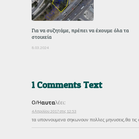
Για να συζητάμε, πρέπει να έχουμε όλα τα
στοιχεία
8.03.2024
1 Comments Text
αυτα
Ο/Η
λέει:
4 Απριλίου 2017 στις 12:53
τα υποννουμενα σηκωνουν πολλες μηνυσεις.θα τις