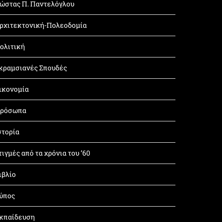
ώστας Π. Παντελόγλου
ρχιτεκτονική-Πολεοδομία
ολιτική
κραμσιανές Σπουδές
ικονομία
ρόσωπα
στορία
τιγμές από τα χρόνια του ’60
ιβλίο
ύπος
κπαίδευση