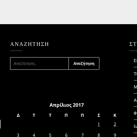
ΑΝΑΖΉΤΗΣΗ
Σ
ΑΝΑΖΉΤΗΣΗ
Ε
ΓΙΑ:
Τ
Μ
Α
Απρίλιος 2017
Φ
Δ
Τ
Τ
Π
Π
Σ
Κ
1
2
Ι
3
4
5
6
7
8
9