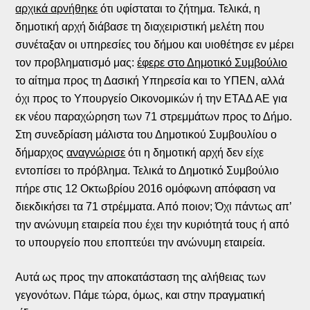
αρχικά αρνήθηκε
ότι υφίσταται το ζήτημα. Τελικά, η
δημοτική αρχή διάβασε τη διαχειριστική μελέτη που
συνέταξαν οι υπηρεσίες του δήμου και υιοθέτησε εν μέρει
τον προβληματισμό μας:
έφερε στο Δημοτικό Συμβούλιο
το αίτημα προς τη Δασική Υπηρεσία και το ΥΠΕΝ, αλλά
όχι προς το Υπουργείο Οικονομικών ή την ΕΤΑΔ ΑΕ για
εκ νέου παραχώρηση των 71 στρεμμάτων προς το Δήμο.
Στη συνεδρίαση μάλιστα του Δημοτικού Συμβουλίου ο
δήμαρχος
αναγνώρισε
ότι η δημοτική αρχή δεν είχε
εντοπίσει το πρόβλημα. Τελικά το Δημοτικό Συμβούλιο
πήρε στις 12 Οκτωβρίου 2016 ομόφωνη απόφαση να
διεκδικήσει τα 71 στρέμματα. Από ποιον; Όχι πάντως απ’
την ανώνυμη εταιρεία που έχει την κυριότητά τους ή από
το υπουργείο που εποπτεύει την ανώνυμη εταιρεία.
Αυτά ως προς την αποκατάσταση της αλήθειας των
γεγονότων. Πάμε τώρα, όμως, και στην πραγματική