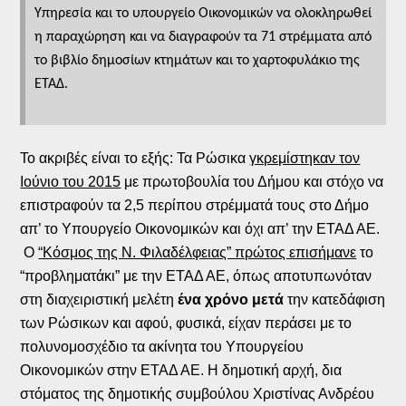
Υπηρεσία και το υπουργείο Οικονομικών να ολοκληρωθεί
η παραχώρηση και να διαγραφούν τα 71 στρέμματα από
το βιβλίο δημοσίων κτημάτων και το χαρτοφυλάκιο της
ΕΤΑΔ.
Το ακριβές είναι το εξής: Τα Ρώσικα
γκρεμίστηκαν τον
Ιούνιο του 2015
με πρωτοβουλία του Δήμου και στόχο να
επιστραφούν τα 2,5 περίπου στρέμματά τους στο Δήμο
απ’ το Υπουργείο Οικονομικών και όχι απ’ την ΕΤΑΔ ΑΕ.
Ο
“Κόσμος της Ν. Φιλαδέλφειας” πρώτος επισήμανε
το
“προβληματάκι” με την ΕΤΑΔ ΑΕ, όπως αποτυπωνόταν
στη διαχειριστική μελέτη
ένα χρόνο μετά
την κατεδάφιση
των Ρώσικων και αφού, φυσικά, είχαν περάσει με το
πολυνομοσχέδιο τα ακίνητα του Υπουργείου
Οικονομικών στην ΕΤΑΔ ΑΕ. Η δημοτική αρχή, δια
στόματος της δημοτικής συμβούλου Χριστίνας Ανδρέου