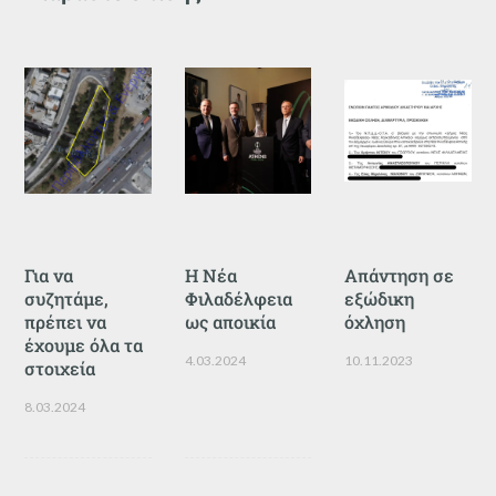
Για να
Η Νέα
Απάντηση σε
συζητάμε,
Φιλαδέλφεια
εξώδικη
πρέπει να
ως αποικία
όχληση
έχουμε όλα τα
4.03.2024
10.11.2023
στοιχεία
8.03.2024