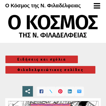
Μετάβαση
Ο Κόσμος της Ν. Φιλαδέλφειας
στο
περιεχόμενο
Ειδήσεις και σχόλια
Φιλαδελφειώτικες σελίδες