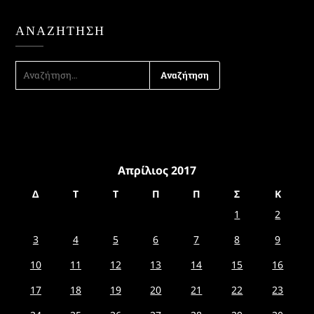
ΑΝΑΖΉΤΗΣΗ
ΑΝΑΖΉΤΗΣΗ
ΓΙΑ:
Απρίλιος 2017
Δ
Τ
Τ
Π
Π
Σ
Κ
1
2
3
4
5
6
7
8
9
10
11
12
13
14
15
16
17
18
19
20
21
22
23