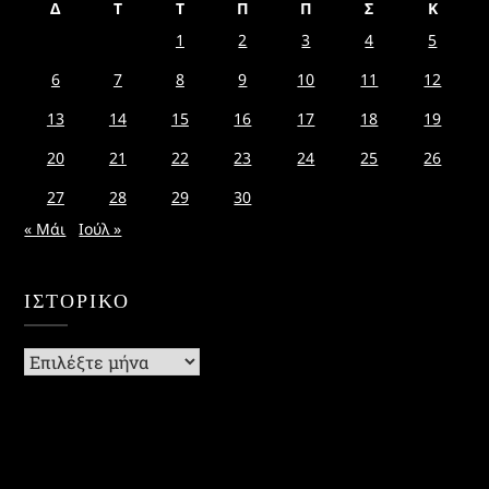
Δ
Τ
Τ
Π
Π
Σ
Κ
1
2
3
4
5
6
7
8
9
10
11
12
13
14
15
16
17
18
19
20
21
22
23
24
25
26
27
28
29
30
« Μάι
Ιούλ »
ΙΣΤΟΡΙΚΌ
Ιστορικό