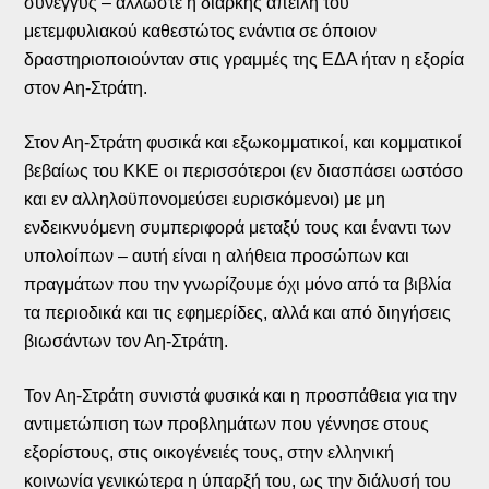
σύνεγγυς – άλλωστε η διαρκής απειλή του
μετεμφυλιακού καθεστώτος ενάντια σε όποιον
δραστηριοποιούνταν στις γραμμές της ΕΔΑ ήταν η εξορία
στον Αη-Στράτη.
Στον Αη-Στράτη φυσικά και εξωκομματικοί, και κομματικοί
βεβαίως του ΚΚΕ οι περισσότεροι (εν διασπάσει ωστόσο
και εν αλληλοϋπονομεύσει ευρισκόμενοι) με μη
ενδεικνυόμενη συμπεριφορά μεταξύ τους και έναντι των
υπολοίπων – αυτή είναι η αλήθεια προσώπων και
πραγμάτων που την γνωρίζουμε όχι μόνο από τα βιβλία
τα περιοδικά και τις εφημερίδες, αλλά και από διηγήσεις
βιωσάντων τον Αη-Στράτη.
Τον Αη-Στράτη συνιστά φυσικά και η προσπάθεια για την
αντιμετώπιση των προβλημάτων που γέννησε στους
εξορίστους, στις οικογένειές τους, στην ελληνική
κοινωνία γενικώτερα η ύπαρξή του, ως την διάλυσή του