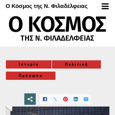
Μετάβαση
Ο Κόσμος της Ν. Φιλαδέλφειας
στο
περιεχόμενο
Ιστορία
Πολιτική
Πρόσωπα