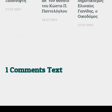
Ποδονίφτη
απ’ τον θάνατο
δημοτικισμός:
του Κώστα Π.
Ελισαίος
21.07.2023
Παντελόγλου
Γιανίδης, ο
Οικοδόμος
18.07.2023
17.07.2023
1 Comments Text