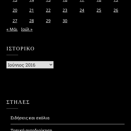
20
21
22
23
24
25
26
27
28
29
30
« Μάι
Ιούλ »
ΙΣΤΟΡΙΚΌ
Ιστορικό
ΣΤΗΛΕΣ
Ειδήσεις και σχόλια
Τοπική αυτοδιοίκηση