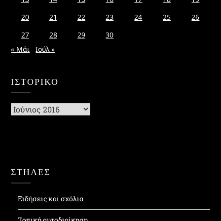
20
21
22
23
24
25
26
27
28
29
30
« Μάι
Ιούλ »
ΙΣΤΟΡΙΚΌ
Ιστορικό
ΣΤΗΛΕΣ
Ειδήσεις και σχόλια
Τοπική αυτοδιοίκηση