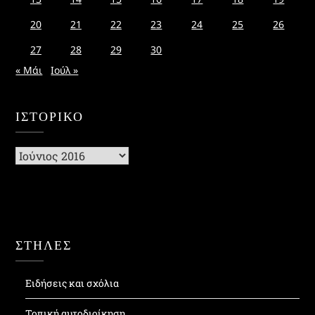
20
21
22
23
24
25
26
27
28
29
30
« Μάι
Ιούλ »
ΙΣΤΟΡΙΚΌ
Ιστορικό
ΣΤΗΛΕΣ
Ειδήσεις και σχόλια
Τοπική αυτοδιοίκηση