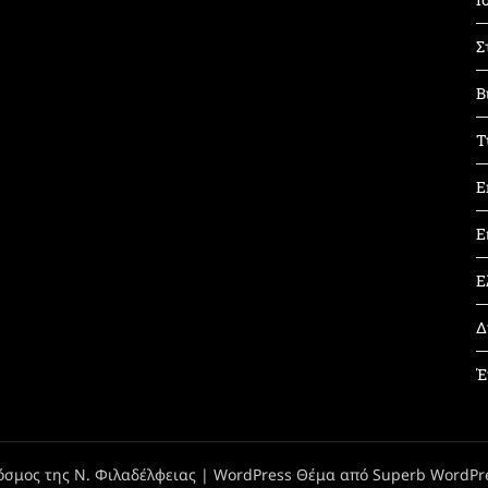
Σ
Β
Τ
Ε
Ε
Ε
Δ
Έ
όσμος της Ν. Φιλαδέλφειας
| WordPress Θέμα από
Superb WordPr