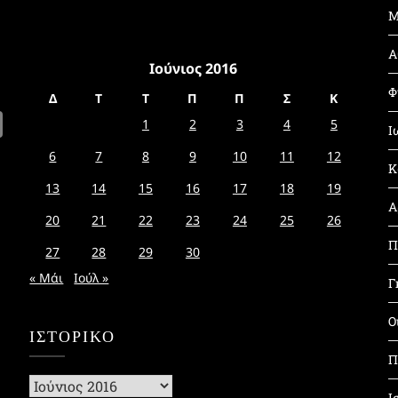
Μ
Α
Ιούνιος 2016
Φ
Δ
Τ
Τ
Π
Π
Σ
Κ
1
2
3
4
5
Ι
6
7
8
9
10
11
12
Κ
13
14
15
16
17
18
19
Α
20
21
22
23
24
25
26
Π
27
28
29
30
« Μάι
Ιούλ »
Γ
Ο
ΙΣΤΟΡΙΚΌ
Π
Ιστορικό
Ι