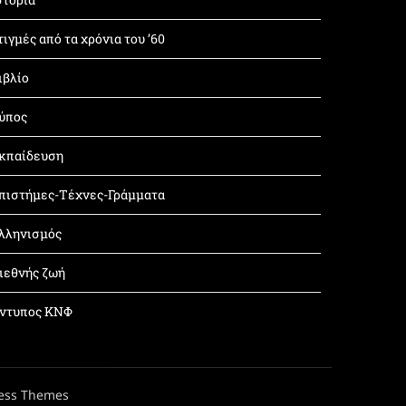
τιγμές από τα χρόνια του ’60
ιβλίο
ύπος
κπαίδευση
πιστήμες-Τέχνες-Γράμματα
λληνισμός
ιεθνής ζωή
ντυπος ΚΝΦ
ess Themes