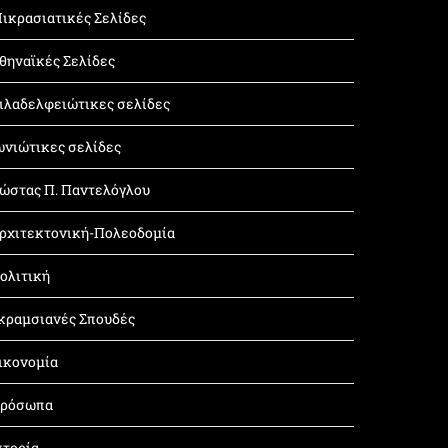
ικρασιατικές Σελίδες
θηναϊκές Σελίδες
ιλαδελφειώτικες σελίδες
ωνιώτικες σελίδες
ώστας Π. Παντελόγλου
ρχιτεκτονική-Πολεοδομία
ολιτική
κραμσιανές Σπουδές
ικονομία
ρόσωπα
στορία