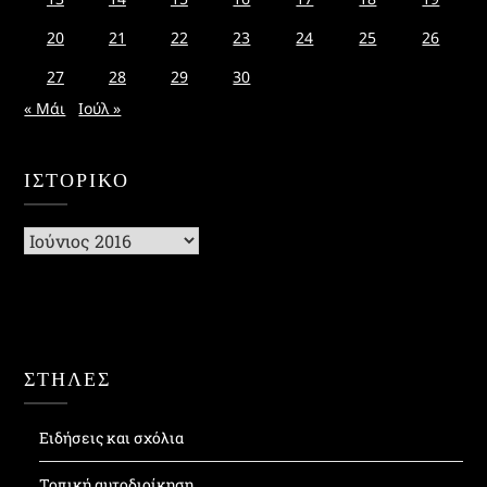
20
21
22
23
24
25
26
27
28
29
30
« Μάι
Ιούλ »
ΙΣΤΟΡΙΚΌ
Ιστορικό
ΣΤΗΛΕΣ
Ειδήσεις και σχόλια
Τοπική αυτοδιοίκηση