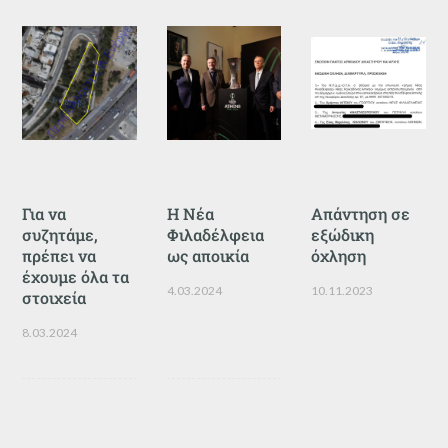
Για να
Η Νέα
Απάντηση σε
συζητάμε,
Φιλαδέλφεια
εξώδικη
πρέπει να
ως αποικία
όχληση
έχουμε όλα τα
4.03.2024
10.11.2023
στοιχεία
8.03.2024