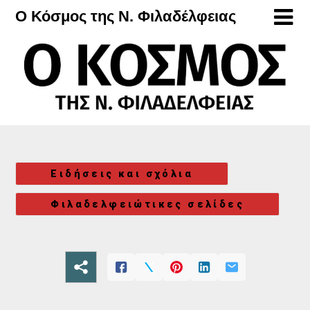
Μετάβαση
Ο Κόσμος της Ν. Φιλαδέλφειας
στο
περιεχόμενο
Ειδήσεις και σχόλια
Φιλαδελφειώτικες σελίδες