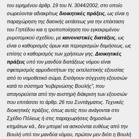
του ειρημένου άρθρ. 19 του Ν. 3044/2002, στο οποίο
σωρεύονται αδιακρίτως
διοικητικές πράξεις
, ως είναι η
παραχώρηση της δασικής εκτάσεως για την επέκταση
του Γηπέδου και η τροποποίηηση του εγκεκριμένου
ρυμοτομικού σχεδίου, με
κανονιστικές διατάξεις
, ως
είναι ο καθορισμός όρων και περιορισμών δομήσεως, ως
επίσης ο καθορισμός των χρήσεων γης.
Διοικητικές
πράξεις
υπό τον μανδύα διατάξεως νόμου είναι
σφετερισμός αρμοδιοτήτων της εκτελεστικής εξουσίας
από το νομοθετικό σώμα. Εισάγουν σύγχυση εξουσιών
κατά το σύστημα “κυβερνώσης Βουλής”, που
απαγορεύεται από την αυστηρή διάκριση των εξουσιών
που επιτάσσει το άρθρ. 26 του Συντάγματος. Τεχνικές
διοικητικές πράξεις, όπως αυτές που ανάγονται στο
Σχέδιο Πόλεως ή στις παραχωρήσεις δημοσίων
κτημάτων κά., δεν μπορεί να ασκούνται ευθέως από την
Βουλή υπό τον μανδύα νόμου, πρώτον μεν διότι η Βουλή