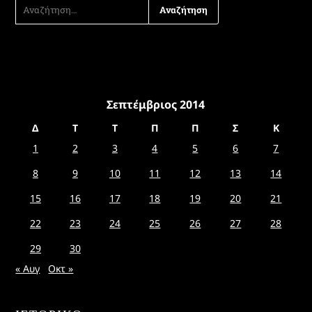
ΑΝΑΖΉΤΗΣΗ
ΓΙΑ:
Σεπτέμβριος 2014
Δ
Τ
Τ
Π
Π
Σ
Κ
1
2
3
4
5
6
7
8
9
10
11
12
13
14
15
16
17
18
19
20
21
22
23
24
25
26
27
28
29
30
« Αυγ
Οκτ »