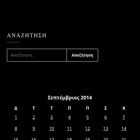
ΑΝΑΖΉΤΗΣΗ
ΑΝΑΖΉΤΗΣΗ
ΓΙΑ:
Σεπτέμβριος 2014
Δ
Τ
Τ
Π
Π
Σ
Κ
1
2
3
4
5
6
7
8
9
10
11
12
13
14
15
16
17
18
19
20
21