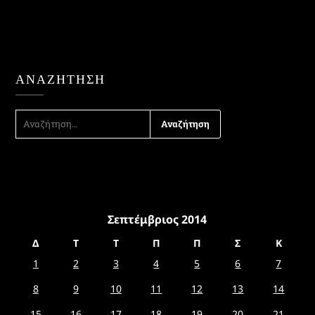
ΑΝΑΖΉΤΗΣΗ
ΑΝΑΖΉΤΗΣΗ
ΓΙΑ:
Σεπτέμβριος 2014
Δ
Τ
Τ
Π
Π
Σ
Κ
1
2
3
4
5
6
7
8
9
10
11
12
13
14
15
16
17
18
19
20
21