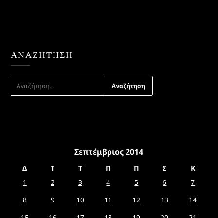
ΑΝΑΖΉΤΗΣΗ
ΑΝΑΖΉΤΗΣΗ
ΓΙΑ:
Σεπτέμβριος 2014
Δ
Τ
Τ
Π
Π
Σ
Κ
1
2
3
4
5
6
7
8
9
10
11
12
13
14
15
16
17
18
19
20
21