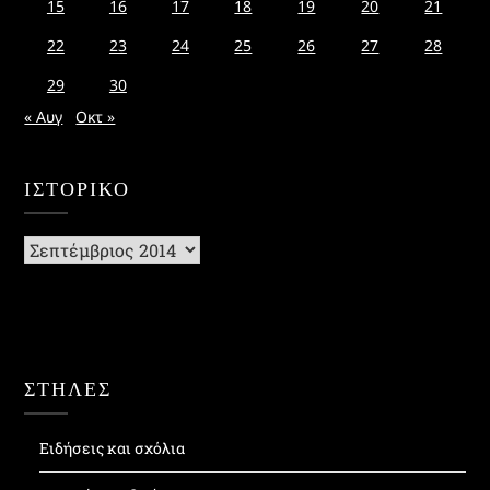
15
16
17
18
19
20
21
22
23
24
25
26
27
28
29
30
« Αυγ
Οκτ »
ΙΣΤΟΡΙΚΌ
Ιστορικό
ΣΤΗΛΕΣ
Ειδήσεις και σχόλια