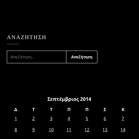
ΑΝΑΖΉΤΗΣΗ
ΑΝΑΖΉΤΗΣΗ
ΓΙΑ:
Σεπτέμβριος 2014
Δ
Τ
Τ
Π
Π
Σ
Κ
1
2
3
4
5
6
7
8
9
10
11
12
13
14