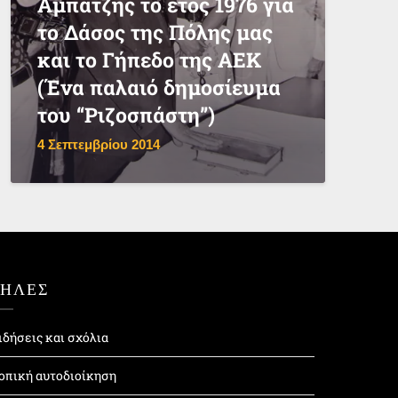
Αμπατζής το έτος 1976 για
το Δάσος της Πόλης μας
και το Γήπεδο της ΑΕΚ
(Ένα παλαιό δημοσίευμα
του “Ριζοσπάστη”)
4 Σεπτεμβρίου 2014
ΤΗΛΕΣ
ιδήσεις και σχόλια
οπική αυτοδιοίκηση