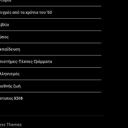
τιγμές από τα χρόνια του ’60
ιβλίο
ύπος
κπαίδευση
πιστήμες-Τέχνες-Γράμματα
λληνισμός
ιεθνής ζωή
ντυπος ΚΝΦ
ess Themes