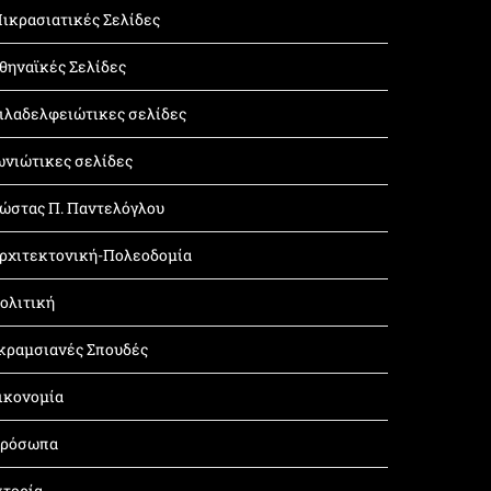
ικρασιατικές Σελίδες
θηναϊκές Σελίδες
ιλαδελφειώτικες σελίδες
ωνιώτικες σελίδες
ώστας Π. Παντελόγλου
ρχιτεκτονική-Πολεοδομία
ολιτική
κραμσιανές Σπουδές
ικονομία
ρόσωπα
στορία