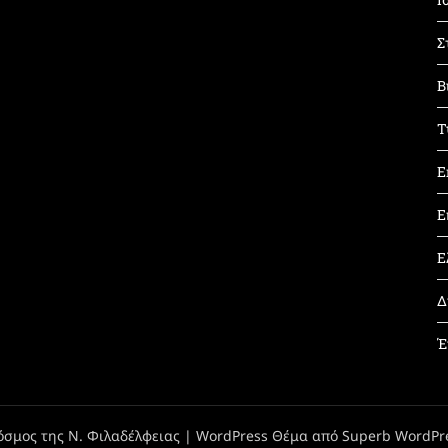
Σ
Β
Τ
Ε
Ε
Ε
Δ
Έ
όσμος της Ν. Φιλαδέλφειας
| WordPress Θέμα από
Superb WordPr