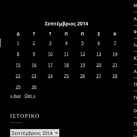
Μ
Α
Σεπτέμβριος 2014
Φ
Δ
Τ
Τ
Π
Π
Σ
Κ
1
2
3
4
5
6
7
Ι
8
9
10
11
12
13
14
Κ
15
16
17
18
19
20
21
Α
22
23
24
25
26
27
28
Π
29
30
« Αυγ
Οκτ »
Γ
Ο
ΙΣΤΟΡΙΚΌ
Π
Ιστορικό
Ι