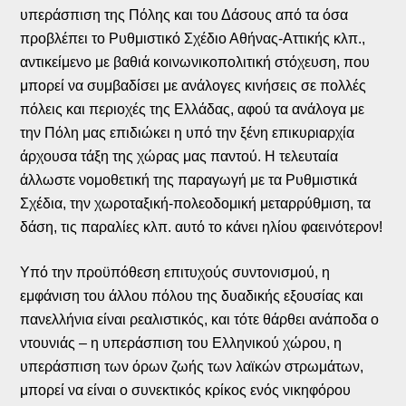
υπεράσπιση της Πόλης και του Δάσους από τα όσα
προβλέπει το Ρυθμιστικό Σχέδιο Αθήνας-Αττικής κλπ.,
αντικείμενο με βαθιά κοινωνικοπολιτική στόχευση, που
μπορεί να συμβαδίσει με ανάλογες κινήσεις σε πολλές
πόλεις και περιοχές της Ελλάδας, αφού τα ανάλογα με
την Πόλη μας επιδιώκει η υπό την ξένη επικυριαρχία
άρχουσα τάξη της χώρας μας παντού. Η τελευταία
άλλωστε νομοθετική της παραγωγή με τα Ρυθμιστικά
Σχέδια, την χωροταξική-πολεοδομική μεταρρύθμιση, τα
δάση, τις παραλίες κλπ. αυτό το κάνει ηλίου φαεινότερον!
Υπό την προϋπόθεση επιτυχούς συντονισμού, η
εμφάνιση του άλλου πόλου της δυαδικής εξουσίας και
πανελλήνια είναι ρεαλιστικός, και τότε θάρθει ανάποδα ο
ντουνιάς – η υπεράσπιση του Ελληνικού χώρου, η
υπεράσπιση των όρων ζωής των λαϊκών στρωμάτων,
μπορεί να είναι ο συνεκτικός κρίκος ενός νικηφόρου