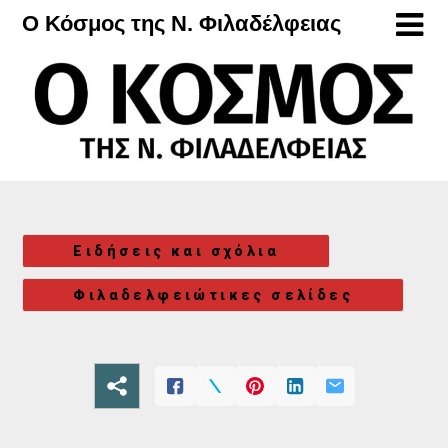
Μετάβαση
Ο Κόσμος της Ν. Φιλαδέλφειας
στο
περιεχόμενο
Ειδήσεις και σχόλια
Φιλαδελφειώτικες σελίδες