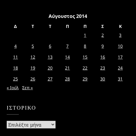
Αύγουστος 2014
Δ
Τ
Τ
Π
Π
Σ
Κ
1
2
3
4
5
6
7
8
9
10
11
12
13
14
15
16
17
18
19
20
21
22
23
24
25
26
27
28
29
30
31
« Ιούλ
Σεπ »
ΙΣΤΟΡΙΚΌ
Ιστορικό