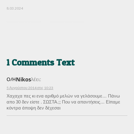
8.03.2024
1 Comments Text
Nikos
Ο/Η
λέει:
5 Αυγούστου 2014 στις 10:23
Χαχαχα πες κι ενα αριθμό μελών να γελάσουμε… Πάνω
απο 30 δεν είστε . ΣΩΣΤΑ.;; Που να απαντήσεις… Είπαμε
κόντρα άποψη δεν δέχεσαι