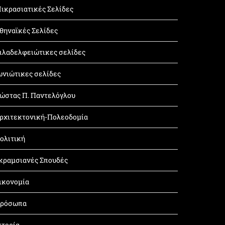
ικρασιατικές Σελίδες
θηναϊκές Σελίδες
ιλαδελφειώτικες σελίδες
ωνιώτικες σελίδες
ώστας Π. Παντελόγλου
ρχιτεκτονική-Πολεοδομία
ολιτική
κραμσιανές Σπουδές
ικονομία
ρόσωπα
στορία