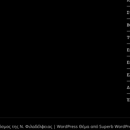
Σ
Β
Τ
Ε
Ε
Ε
Δ
Έ
όσμος της Ν. Φιλαδέλφειας
| WordPress Θέμα από
Superb WordPr