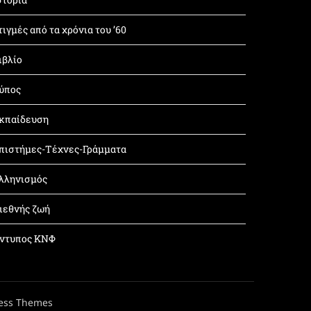
τιγμές από τα χρόνια του ’60
ιβλίο
ύπος
κπαίδευση
πιστήμες-Τέχνες-Γράμματα
λληνισμός
ιεθνής ζωή
ντυπος ΚΝΦ
ess Themes