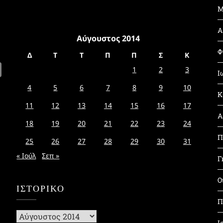
Μ
Α
Αύγουστος 2014
Φ
Δ
Τ
Τ
Π
Π
Σ
Κ
1
2
3
Ι
4
5
6
7
8
9
10
Κ
11
12
13
14
15
16
17
Α
18
19
20
21
22
23
24
Π
25
26
27
28
29
30
31
« Ιούλ
Σεπ »
Γ
Ο
ΙΣΤΟΡΙΚΌ
Π
Ιστορικό
Ι