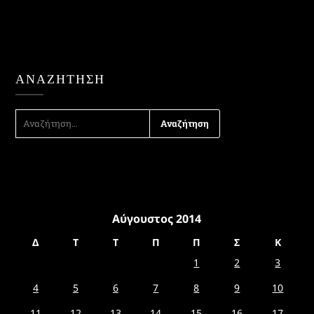
ΑΝΑΖΉΤΗΣΗ
ΑΝΑΖΉΤΗΣΗ
ΓΙΑ:
Αύγουστος 2014
Δ
Τ
Τ
Π
Π
Σ
Κ
1
2
3
4
5
6
7
8
9
10
11
12
13
14
15
16
17