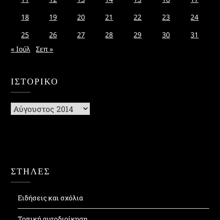
18
19
20
21
22
23
24
25
26
27
28
29
30
31
« Ιούλ
Σεπ »
ΙΣΤΟΡΙΚΌ
Ιστορικό
ΣΤΗΛΕΣ
Ειδήσεις και σχόλια
Τοπική αυτοδιοίκηση