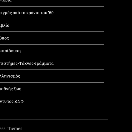
τιγμές από τα χρόνια του ’60
ιβλίο
ύπος
κπαίδευση
πιστήμες-Τέχνες-Γράμματα
λληνισμός
ιεθνής ζωή
ντυπος ΚΝΦ
ess Themes