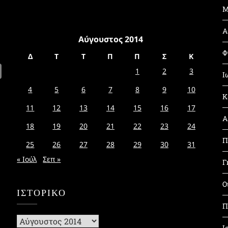
Μ
Α
Αύγουστος 2014
Φ
Δ
Τ
Τ
Π
Π
Σ
Κ
1
2
3
Ι
4
5
6
7
8
9
10
Κ
11
12
13
14
15
16
17
Α
18
19
20
21
22
23
24
Π
25
26
27
28
29
30
31
« Ιούλ
Σεπ »
Γ
Ο
ΙΣΤΟΡΙΚΌ
Π
Ιστορικό
Ι