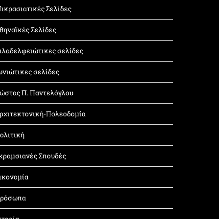
ικρασιατικές Σελίδες
θηναϊκές Σελίδες
ιλαδελφειώτικες σελίδες
ωνιώτικες σελίδες
ώστας Π. Παντελόγλου
ρχιτεκτονική-Πολεοδομία
ολιτική
κραμσιανές Σπουδές
ικονομία
ρόσωπα
στορία