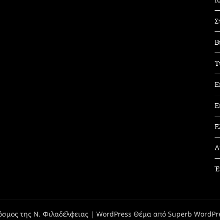
Σ
Β
Τ
Ε
Ε
Ε
Δ
Έ
όσμος της Ν. Φιλαδέλφειας
| WordPress Θέμα από
Superb WordPr