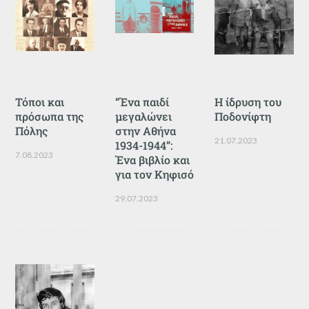
Τόποι και
“Ένα παιδί
Η ίδρυση του
πρόσωπα της
μεγαλώνει
Ποδονίφτη
Πόλης
στην Αθήνα
21.07.2023
1934-1944”:
7.08.2023
Ένα βιβλίο και
για τον Κηφισό
29.07.2023