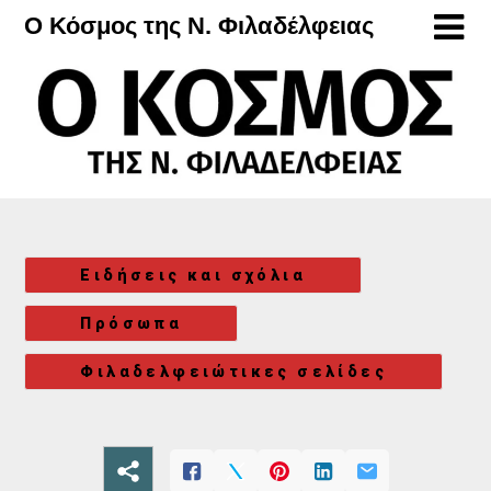
Μετάβαση
Ο Κόσμος της Ν. Φιλαδέλφειας
στο
περιεχόμενο
Ειδήσεις και σχόλια
Πρόσωπα
Φιλαδελφειώτικες σελίδες