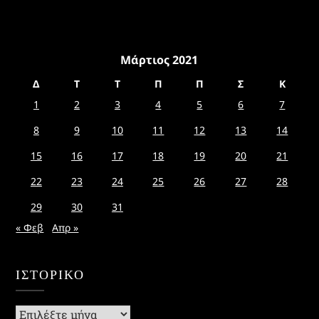
Μάρτιος 2021
Δ
Τ
Τ
Π
Π
Σ
Κ
1
2
3
4
5
6
7
8
9
10
11
12
13
14
15
16
17
18
19
20
21
22
23
24
25
26
27
28
29
30
31
« Φεβ
Απρ »
ΙΣΤΟΡΙΚΌ
Ιστορικό