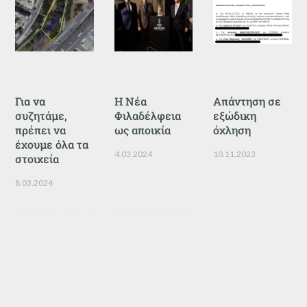
Για να
Η Νέα
Απάντηση σε
συζητάμε,
Φιλαδέλφεια
εξώδικη
πρέπει να
ως αποικία
όχληση
έχουμε όλα τα
4.03.2024
10.11.2023
στοιχεία
8.03.2024