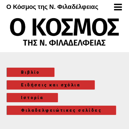
Μετάβαση
Ο Κόσμος της Ν. Φιλαδέλφειας
στο
περιεχόμενο
Βιβλίο
Ειδήσεις και σχόλια
Ιστορία
Φιλαδελφειώτικες σελίδες