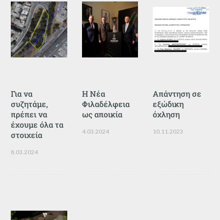
Για να
Η Νέα
Απάντηση σε
συζητάμε,
Φιλαδέλφεια
εξώδικη
πρέπει να
ως αποικία
όχληση
έχουμε όλα τα
4.03.2024
10.11.2023
στοιχεία
8.03.2024