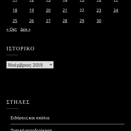
18
19
20
21
22
23
24
25
26
27
28
29
30
« Οκτ
Δεκ »
ΙΣΤΟΡΙΚΌ
Ιστορικό
ΣΤΗΛΕΣ
Ειδήσεις και σχόλια
Τοπική αυτοδιοίκηση