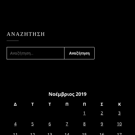
ΑΝΑΖΉΤΗΣΗ
ΑΝΑΖΉΤΗΣΗ
ΓΙΑ:
Νοέμβριος 2019
Δ
Τ
Τ
Π
Π
Σ
Κ
1
2
3
4
5
6
7
8
9
10
11
12
13
14
15
16
17