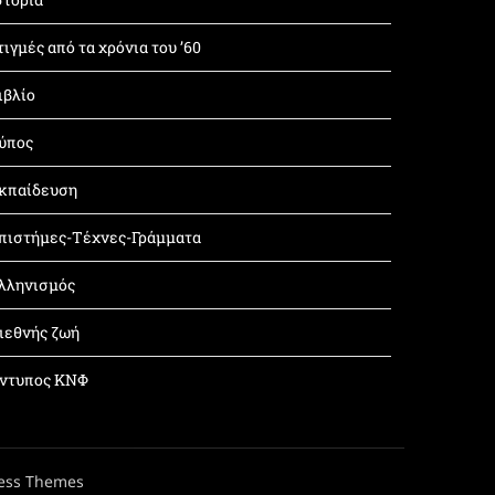
τιγμές από τα χρόνια του ’60
ιβλίο
ύπος
κπαίδευση
πιστήμες-Τέχνες-Γράμματα
λληνισμός
ιεθνής ζωή
ντυπος ΚΝΦ
ess Themes