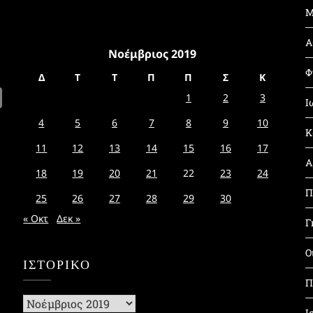
Μ
Α
Νοέμβριος 2019
Φ
Δ
Τ
Τ
Π
Π
Σ
Κ
1
2
3
Ι
4
5
6
7
8
9
10
Κ
11
12
13
14
15
16
17
Α
18
19
20
21
22
23
24
Π
25
26
27
28
29
30
« Οκτ
Δεκ »
Γ
Ο
ΙΣΤΟΡΙΚΌ
Π
Ιστορικό
Ι