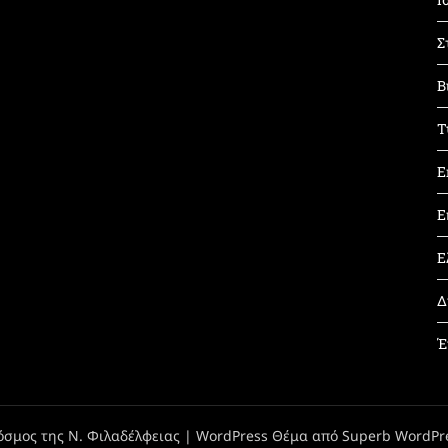
Σ
Β
Τ
Ε
Ε
Ε
Δ
Έ
όσμος της Ν. Φιλαδέλφειας
| WordPress Θέμα από
Superb WordPr