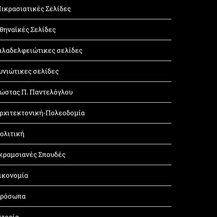
ικρασιατικές Σελίδες
θηναϊκές Σελίδες
ιλαδελφειώτικες σελίδες
ωνιώτικες σελίδες
ώστας Π. Παντελόγλου
ρχιτεκτονική-Πολεοδομία
ολιτική
κραμσιανές Σπουδές
ικονομία
ρόσωπα
στορία