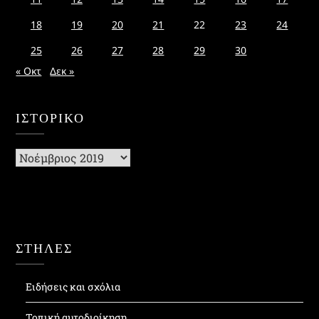
18
19
20
21
22
23
24
25
26
27
28
29
30
« Οκτ
Δεκ »
ΙΣΤΟΡΙΚΌ
Ιστορικό
ΣΤΗΛΕΣ
Ειδήσεις και σχόλια
Τοπική αυτοδιοίκηση