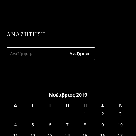
ΑΝΑΖΉΤΗΣΗ
ΑΝΑΖΉΤΗΣΗ
ΓΙΑ:
Νοέμβριος 2019
Δ
Τ
Τ
Π
Π
Σ
Κ
1
2
3
4
5
6
7
8
9
10
11
12
13
14
15
16
17