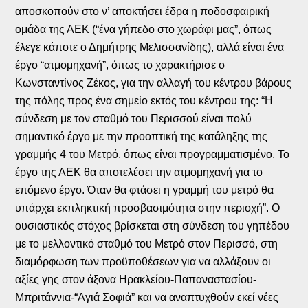
αποσκοπούν στο ν’ αποκτήσει έδρα η ποδοσφαιρική
ομάδα της ΑΕΚ (“ένα γήπεδο στο χωράφι μας”, όπως
έλεγε κάποτε ο Δημήτρης Μελισσανίδης), αλλά είναι ένα
έργο “ατμομηχανή”, όπως το χαρακτήρισε ο
Κωνσταντίνος Ζέκος, για την αλλαγή του κέντρου βάρους
της πόλης προς ένα σημείο εκτός του κέντρου της: “Η
σύνδεση με τον σταθμό του Περισσού είναι πολύ
σημαντικό έργο με την προοπτική της κατάληξης της
γραμμής 4 του Μετρό, όπως είναι προγραμματισμένο. Το
έργο της ΑΕΚ θα αποτελέσει την ατμομηχανή για το
επόμενο έργο. Όταν θα φτάσει η γραμμή του μετρό θα
υπάρχει εκπληκτική προσβασιμότητα στην περιοχή”. Ο
ουσιαστικός στόχος βρίσκεται στη σύνδεση του γηπέδου
με το μελλοντικό σταθμό του Μετρό στον Περισσό, στη
διαμόρφωση των προϋποθέσεων για να αλλάξουν οι
αξίες γης στον άξονα Ηρακλείου-Παπαναστασίου-
Μπριτάννια-“Αγιά Σοφιά” και να αναπτυχθούν εκεί νέες