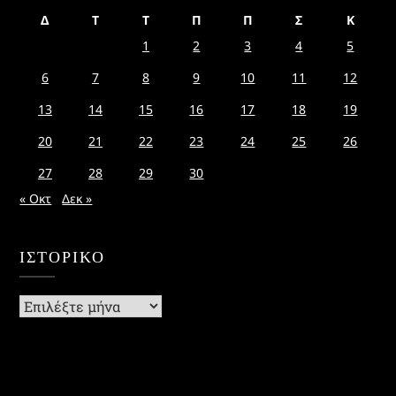
Δ
Τ
Τ
Π
Π
Σ
Κ
1
2
3
4
5
6
7
8
9
10
11
12
13
14
15
16
17
18
19
20
21
22
23
24
25
26
27
28
29
30
« Οκτ
Δεκ »
ΙΣΤΟΡΙΚΌ
Ιστορικό