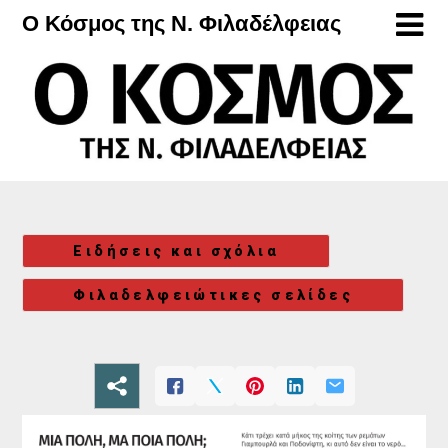
Μετάβαση
Ο Κόσμος της Ν. Φιλαδέλφειας
στο
περιεχόμενο
Ειδήσεις και σχόλια
Φιλαδελφειώτικες σελίδες