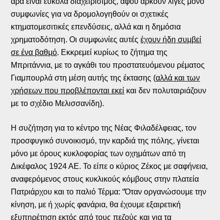
άρα είναι εύκολα διαχειρίσιμος, αφού αρκούν λίγες μόνο
συμφωνίες για να δρομολογηθούν οι σχετικές
κτηματομεσιτικές επενδύσεις, αλλά και η δημόσια
χρηματοδότηση. Οι συμφωνίες αυτές
έχουν ήδη συμβεί
σε ένα βαθμό
. Εκκρεμεί κυρίως το ζήτημα της
Μπριτάννια, με το αγκάθι του προστατευόμενου ρέματος
Γιαμπουρλά στη μέση αυτής της έκτασης (
αλλά και των
χρήσεων που προβλέπονται εκεί
και δεν πολυταιριάζουν
με το σχέδιο Μελισσανίδη).
Η συζήτηση για το κέντρο της Νέας Φιλαδέλφειας, τον
προσφυγικό συνοικισμό, την καρδιά της πόλης, γίνεται
μόνο με όρους κυκλοφορίας των οχημάτων από τη
Δικέφαλος 1924 ΑΕ. Το είπε ο κύριος Ζέκος με σαφήνεια,
αναφερόμενος στους κυκλικούς κόμβους στην πλατεία
Πατριάρχου και το παλιό Τέρμα: “Όταν οργανώσουμε την
κίνηση, με ή χωρίς φανάρια, θα έχουμε εξαιρετική
εξυπηρέτηση εκτός από τους πεζούς και για τα