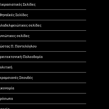
ικρασιατικές Σελίδες
θηναϊκές Σελίδες
ιλαδελφειώτικες σελίδες
ωνιώτικες σελίδες
ώστας Π. Παντελόγλου
ρχιτεκτονική-Πολεοδομία
ολιτική
κραμσιανές Σπουδές
ικονομία
ρόσωπα
στορία