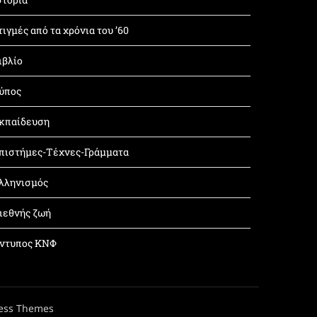
τιγμές από τα χρόνια του ’60
ιβλίο
ύπος
κπαίδευση
πιστήμες-Τέχνες-Γράμματα
λληνισμός
ιεθνής ζωή
ντυπος ΚΝΦ
ess Themes