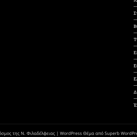
Σ
Β
Τ
Ε
Ε
Ε
Δ
Έ
όσμος της Ν. Φιλαδέλφειας
| WordPress Θέμα από
Superb WordPr