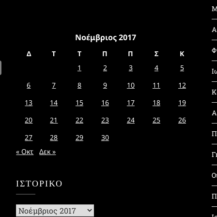
Μ
Α
Νοέμβριος 2017
Φ
Δ
Τ
Τ
Π
Π
Σ
Κ
1
2
3
4
5
Ι
6
7
8
9
10
11
12
Κ
13
14
15
16
17
18
19
Α
20
21
22
23
24
25
26
Π
27
28
29
30
« Οκτ
Δεκ »
Γ
Ο
ΙΣΤΟΡΙΚΌ
Π
Ιστορικό
Ι