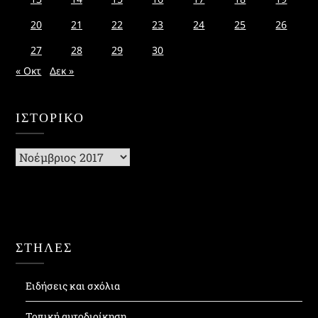
20
21
22
23
24
25
26
27
28
29
30
« Οκτ
Δεκ »
ΙΣΤΟΡΙΚΌ
Ιστορικό
ΣΤΗΛΕΣ
Ειδήσεις και σχόλια
Τοπική αυτοδιοίκηση