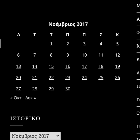
Μ
Α
Νοέμβριος 2017
Φ
Δ
Τ
Τ
Π
Π
Σ
Κ
1
2
3
4
5
Ι
6
7
8
9
10
11
12
Κ
13
14
15
16
17
18
19
Α
20
21
22
23
24
25
26
Π
27
28
29
30
« Οκτ
Δεκ »
Γ
Ο
ΙΣΤΟΡΙΚΌ
Π
Ιστορικό
Ι