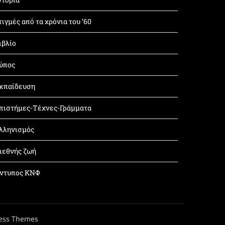
τιγμές από τα χρόνια του ’60
ιβλίο
ύπος
κπαίδευση
πιστήμες-Τέχνες-Γράμματα
λληνισμός
ιεθνής ζωή
ντυπος ΚΝΦ
ess Themes