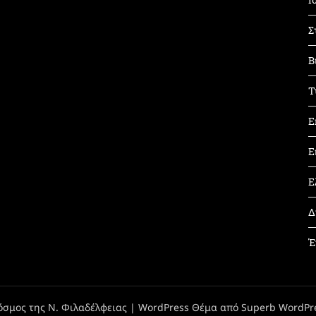
Σ
Β
Τ
Ε
Ε
Ε
Δ
Έ
όσμος της Ν. Φιλαδέλφειας
| WordPress Θέμα από
Superb WordPr