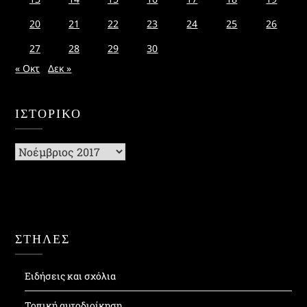
20
21
22
23
24
25
26
27
28
29
30
« Οκτ
Δεκ »
ΙΣΤΟΡΙΚΌ
Ιστορικό
ΣΤΗΛΕΣ
Ειδήσεις και σχόλια
Τοπική αυτοδιοίκηση