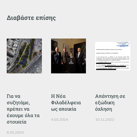
Διαβάστε επίσης
Για να
Η Νέα
Απάντηση σε
συζητάμε,
Φιλαδέλφεια
εξώδικη
πρέπει να
ως αποικία
όχληση
έχουμε όλα τα
4.03.2024
10.11.2023
στοιχεία
8.03.2024