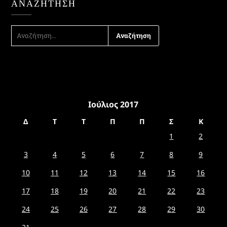
ΑΝΑΖΉΤΗΣΗ
ΑΝΑΖΉΤΗΣΗ
ΓΙΑ:
Ιούλιος 2017
Δ
Τ
Τ
Π
Π
Σ
Κ
1
2
3
4
5
6
7
8
9
10
11
12
13
14
15
16
17
18
19
20
21
22
23
24
25
26
27
28
29
30