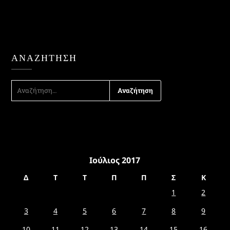
ΑΝΑΖΉΤΗΣΗ
ΑΝΑΖΉΤΗΣΗ
ΓΙΑ:
Ιούλιος 2017
Δ
Τ
Τ
Π
Π
Σ
Κ
1
2
3
4
5
6
7
8
9
10
11
12
13
14
15
16