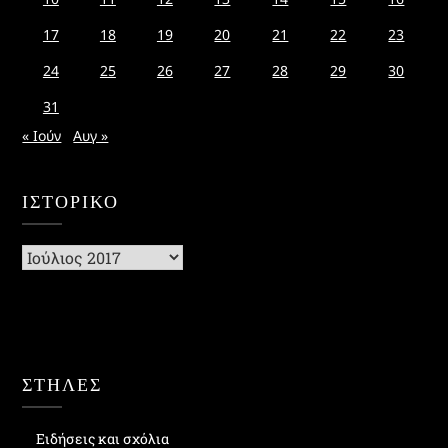
17
18
19
20
21
22
23
24
25
26
27
28
29
30
31
« Ιούν
Αυγ »
ΙΣΤΟΡΙΚΌ
Ιστορικό
ΣΤΗΛΕΣ
Ειδήσεις και σχόλια