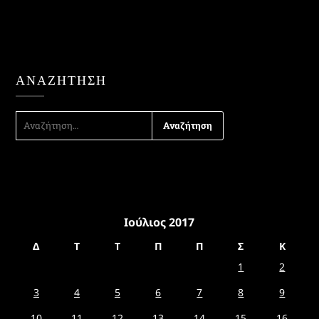
ΑΝΑΖΉΤΗΣΗ
ΑΝΑΖΉΤΗΣΗ
ΓΙΑ:
Ιούλιος 2017
Δ
Τ
Τ
Π
Π
Σ
Κ
1
2
3
4
5
6
7
8
9
10
11
12
13
14
15
16