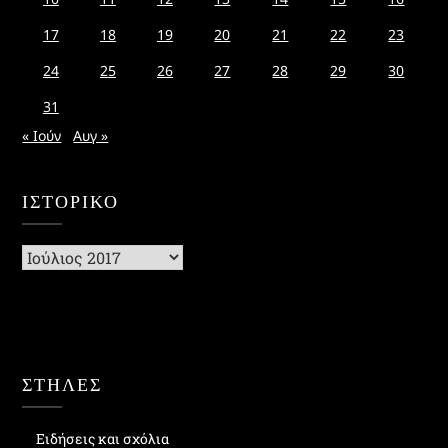
17
18
19
20
21
22
23
24
25
26
27
28
29
30
31
« Ιούν
Αυγ »
ΙΣΤΟΡΙΚΌ
Ιστορικό
ΣΤΗΛΕΣ
Ειδήσεις και σχόλια