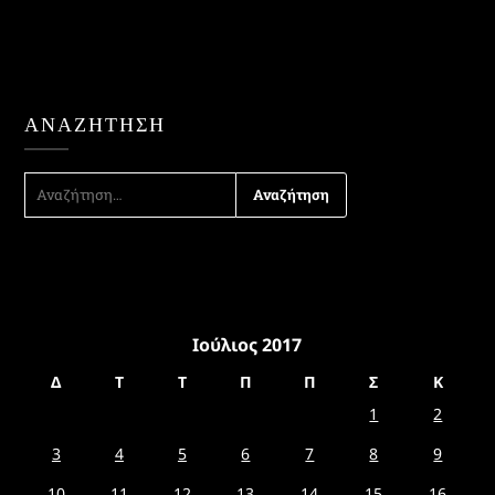
ΑΝΑΖΉΤΗΣΗ
ΑΝΑΖΉΤΗΣΗ
ΓΙΑ:
Ιούλιος 2017
Δ
Τ
Τ
Π
Π
Σ
Κ
1
2
3
4
5
6
7
8
9
10
11
12
13
14
15
16