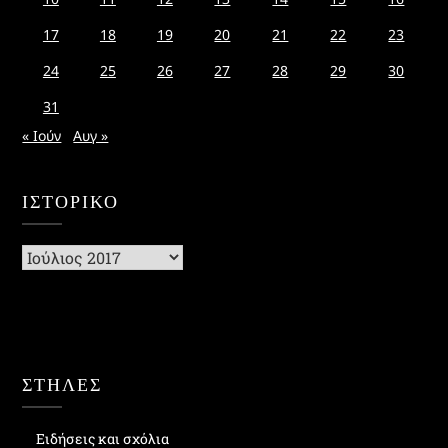
17
18
19
20
21
22
23
24
25
26
27
28
29
30
31
« Ιούν
Αυγ »
ΙΣΤΟΡΙΚΌ
Ιστορικό
ΣΤΗΛΕΣ
Ειδήσεις και σχόλια