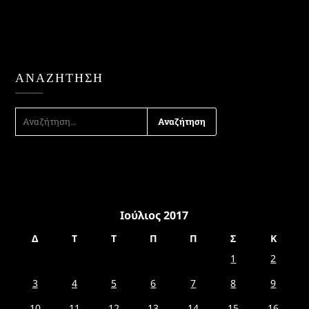
ΑΝΑΖΉΤΗΣΗ
ΑΝΑΖΉΤΗΣΗ
ΓΙΑ:
Ιούλιος 2017
Δ
Τ
Τ
Π
Π
Σ
Κ
1
2
3
4
5
6
7
8
9
10
11
12
13
14
15
16