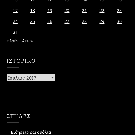
17
18
19
20
21
22
23
24
25
26
27
28
29
30
31
« Ιούν
Αυγ »
ΙΣΤΟΡΙΚΌ
Ιστορικό
ΣΤΗΛΕΣ
Ειδήσεις και σχόλια