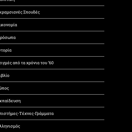
κραμσιανές Σπουδές
ικονομία
ρόσωπα
στορία
τιγμές από τα χρόνια του ’60
ιβλίο
ύπος
κπαίδευση
πιστήμες-Τέχνες-Γράμματα
λληνισμός