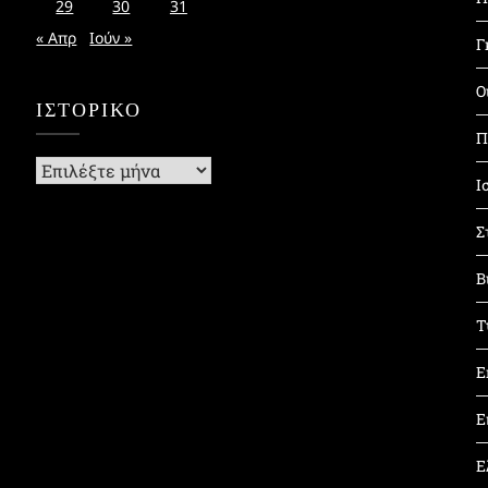
29
30
31
« Απρ
Ιούν »
Γ
Ο
ΙΣΤΟΡΙΚΌ
Π
Ιστορικό
Ι
Σ
Β
Τ
Ε
Ε
Ε