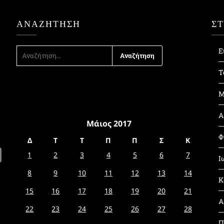
ΑΝΑΖΉΤΗΣΗ
Σ
ΑΝΑΖΉΤΗΣΗ
Ε
ΓΙΑ:
Τ
Μ
Α
Μάιος 2017
Φ
Δ
Τ
Τ
Π
Π
Σ
Κ
1
2
3
4
5
6
7
Ι
8
9
10
11
12
13
14
Κ
15
16
17
18
19
20
21
Α
22
23
24
25
26
27
28
Π