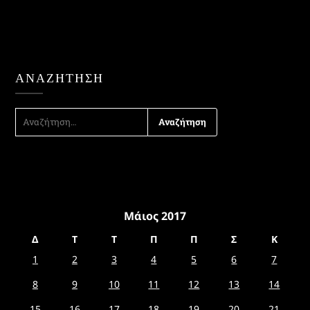
ΑΝΑΖΉΤΗΣΗ
ΑΝΑΖΉΤΗΣΗ
ΓΙΑ:
Μάιος 2017
Δ
Τ
Τ
Π
Π
Σ
Κ
1
2
3
4
5
6
7
8
9
10
11
12
13
14
15
16
17
18
19
20
21