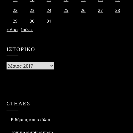
22
23
24
25
26
27
28
29
30
31
« Απρ
Ιούν »
ΙΣΤΟΡΙΚΌ
Ιστορικό
ΣΤΗΛΕΣ
Ειδήσεις και σχόλια
Τοπική αυτοδιοίκηση