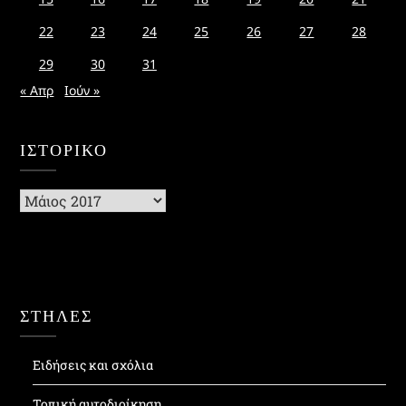
22
23
24
25
26
27
28
29
30
31
« Απρ
Ιούν »
ΙΣΤΟΡΙΚΌ
Ιστορικό
ΣΤΗΛΕΣ
Ειδήσεις και σχόλια
Τοπική αυτοδιοίκηση