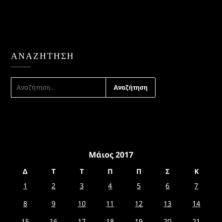
ΑΝΑΖΉΤΗΣΗ
ΑΝΑΖΉΤΗΣΗ
ΓΙΑ:
Μάιος 2017
Δ
Τ
Τ
Π
Π
Σ
Κ
1
2
3
4
5
6
7
8
9
10
11
12
13
14
15
16
17
18
19
20
21