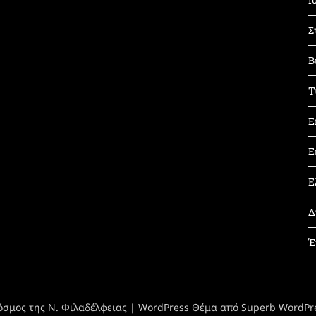
Σ
Β
Τ
Ε
Ε
Ε
Δ
Έ
όσμος της Ν. Φιλαδέλφειας
| WordPress Θέμα από
Superb WordPr