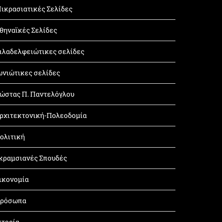
ικρασιατικές Σελίδες
θηναϊκές Σελίδες
ιλαδελφειώτικες σελίδες
ωνιώτικες σελίδες
ώστας Π. Παντελόγλου
ρχιτεκτονική-Πολεοδομία
ολιτική
κραμσιανές Σπουδές
ικονομία
ρόσωπα
στορία