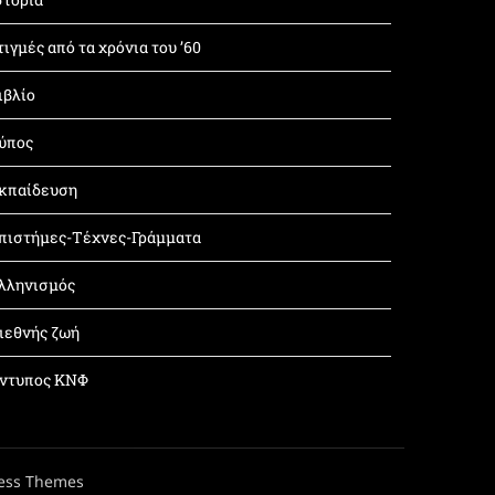
τιγμές από τα χρόνια του ’60
ιβλίο
ύπος
κπαίδευση
πιστήμες-Τέχνες-Γράμματα
λληνισμός
ιεθνής ζωή
ντυπος ΚΝΦ
ess Themes