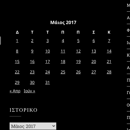
Μ
Α
Μάιος 2017
Φ
Δ
Τ
Τ
Π
Π
Σ
Κ
1
2
3
4
5
6
7
Ι
8
9
10
11
12
13
14
Κ
15
16
17
18
19
20
21
Α
22
23
24
25
26
27
28
Π
29
30
31
« Απρ
Ιούν »
Γ
Ο
ΙΣΤΟΡΙΚΌ
Π
Ιστορικό
Ι