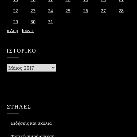
22
23
24
25
26
27
28
29
30
31
« Απρ
Ιούν »
ΙΣΤΟΡΙΚΌ
Ιστορικό
ΣΤΗΛΕΣ
Ειδήσεις και σχόλια
Τοπική αυτοδιοίκηση