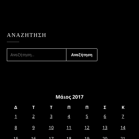
ΑΝΑΖΉΤΗΣΗ
ΑΝΑΖΉΤΗΣΗ
ΓΙΑ:
Μάιος 2017
Δ
Τ
Τ
Π
Π
Σ
Κ
1
2
3
4
5
6
7
8
9
10
11
12
13
14
15
16
17
18
19
20
21