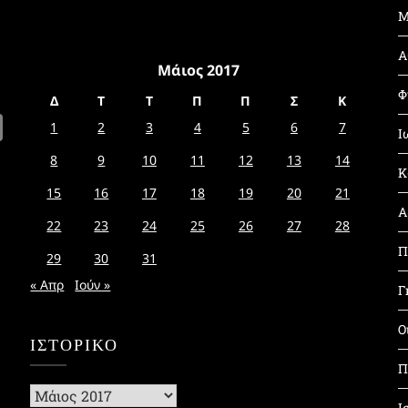
Μ
Α
Μάιος 2017
Φ
Δ
Τ
Τ
Π
Π
Σ
Κ
1
2
3
4
5
6
7
Ι
8
9
10
11
12
13
14
Κ
15
16
17
18
19
20
21
Α
22
23
24
25
26
27
28
Π
29
30
31
« Απρ
Ιούν »
Γ
Ο
ΙΣΤΟΡΙΚΌ
Π
Ιστορικό
Ι