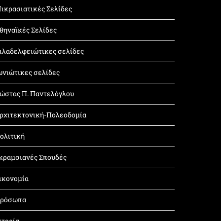
ικρασιατικές Σελίδες
θηναϊκές Σελίδες
ιλαδελφειώτικες σελίδες
ωνιώτικες σελίδες
ώστας Π. Παντελόγλου
ρχιτεκτονική-Πολεοδομία
ολιτική
κραμσιανές Σπουδές
ικονομία
ρόσωπα
στορία