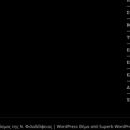
Σ
Β
Τ
Ε
Ε
Ε
Δ
Έ
όσμος της Ν. Φιλαδέλφειας
| WordPress Θέμα από
Superb WordPr