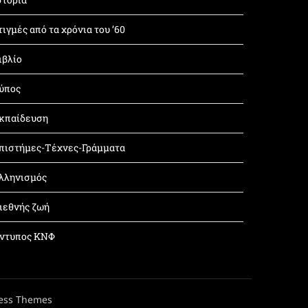
τιγμές από τα χρόνια του ’60
ιβλίο
ύπος
κπαίδευση
πιστήμες-Τέχνες-Γράμματα
λληνισμός
ιεθνής ζωή
ντυπος ΚΝΦ
ess Themes