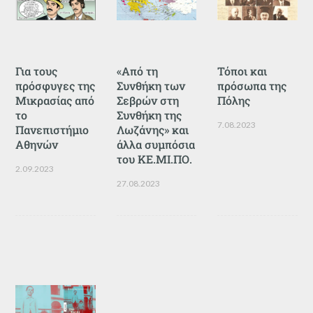
Για τους
«Από τη
Τόποι και
πρόσφυγες της
Συνθήκη των
πρόσωπα της
Μικρασίας από
Σεβρών στη
Πόλης
το
Συνθήκη της
7.08.2023
Πανεπιστήμιο
Λωζάνης» και
Αθηνών
άλλα συμπόσια
του ΚΕ.ΜΙ.ΠΟ.
2.09.2023
27.08.2023