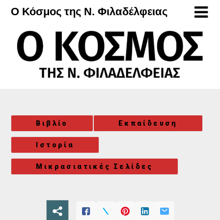
Μετάβαση
Ο Κόσμος της Ν. Φιλαδέλφειας
στο
περιεχόμενο
Βιβλίο
Εκπαίδευση
Ιστορία
Μικρασιατικές Σελίδες