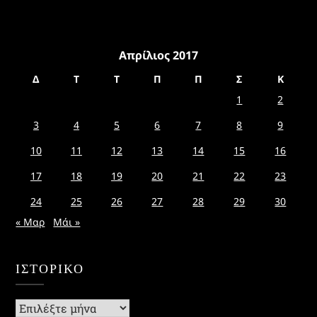
Απρίλιος 2017
Δ
Τ
Τ
Π
Π
Σ
Κ
1
2
3
4
5
6
7
8
9
10
11
12
13
14
15
16
17
18
19
20
21
22
23
24
25
26
27
28
29
30
« Μαρ
Μάι »
ΙΣΤΟΡΙΚΌ
Ιστορικό