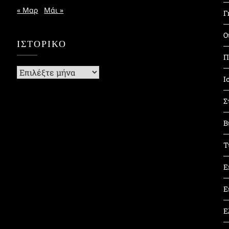
« Μαρ
Μάι »
Γ
Ο
ΙΣΤΟΡΙΚΌ
Π
Ιστορικό
Ι
Σ
Β
Τ
Ε
Ε
Ε