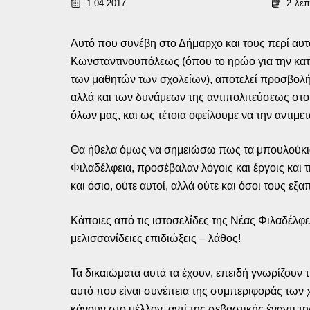
1.04.2017
2
λεπ
Αυτό που συνέβη στο Δήμαρχο και τους περί αυτ
Κωνσταντινουπόλεως (όπου το ηρώο για την κα
των μαθητών των σχολείων), αποτελεί προσβολή
αλλά και των δυνάμεων της αντιπολιτεύσεως στο
όλων μας, και ως τέτοια οφείλουμε να την αντιμ
Θα ήθελα όμως να σημειώσω πως τα μπουλούκια
Φιλαδέλφεια, προσέβαλαν λόγοις και έργοις και 
και όσιο, ούτε αυτοί, αλλά ούτε και όσοι τους ε
Κάποιες από τις ιστοσελίδες της Νέας Φιλαδέλφ
μελισσανίδειες επιδιώξεις – λάθος!
Τα δικαιώματα αυτά τα έχουν, επειδή γνωρίζουν τ
αυτό που είναι συνέπεια της συμπεριφοράς των χ
κάνουν στο μέλλον, αντί της σεβαστικής έναντι