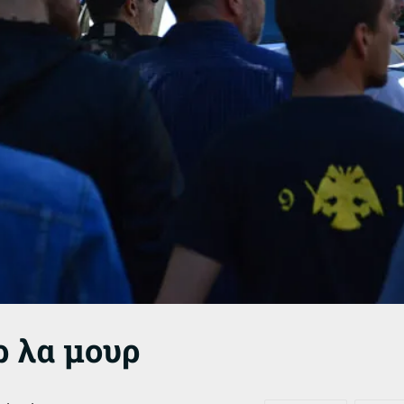
ρ λα μουρ