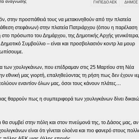
τά ανάγνωσης
ΓΗΠΕΔΟ ΑΕΚ
ΔΗΜΟΣ 
όν, στην προσπάθειά τους να μετακινηθούν από την πλατεία
τάθεση στεφάνων) στην πλατεία Πατριάρχου (όπου η παρέλαση
 στο πρόσωπο του Δημάρχου, της Δημοτικής Αρχής γενικότερα
 Δημοτικό Συμβούλιο – είναι και προσβολασιόν κοντρ λα μουρ
ετωπίσουμε.
 των χουλιγκάνων, που επέδραμαν στις 25 Μαρτίου στη Νέα
την εθνική μας γιορτή, επαληθεύοντας τη ρήση πως δεν έχουν ιε
ξαπολύουν εναντίον όλων μας, όσοι τους κάνουν πλάτες…
ειας θαρρούν πως η συμπεριφορά των χουλιγκάνων δίνει δικαιώμ
ι θα συμβεί στην πόλη και στον πνεύμονά της, το Δάσος μας, αν
ουλιγκάνων είναι ότι γίνεται ολοένα και πιο φανερό στους πολλ
 της πόλης ΑΕΚ μιας άλλης εποχής…