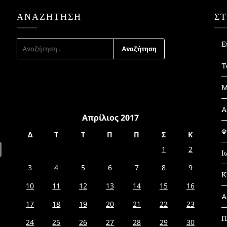
ΑΝΑΖΉΤΗΣΗ
Σ
ΑΝΑΖΉΤΗΣΗ
Ε
ΓΙΑ:
Τ
Μ
Α
Απρίλιος 2017
Φ
Δ
Τ
Τ
Π
Π
Σ
Κ
1
2
Ι
3
4
5
6
7
8
9
Κ
10
11
12
13
14
15
16
Α
17
18
19
20
21
22
23
Π
24
25
26
27
28
29
30