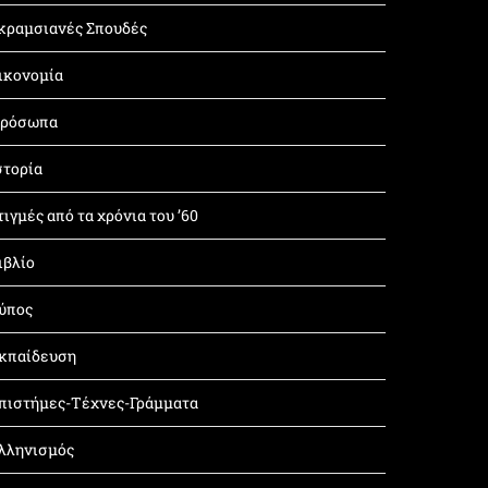
κραμσιανές Σπουδές
ικονομία
ρόσωπα
στορία
τιγμές από τα χρόνια του ’60
ιβλίο
ύπος
κπαίδευση
πιστήμες-Τέχνες-Γράμματα
λληνισμός