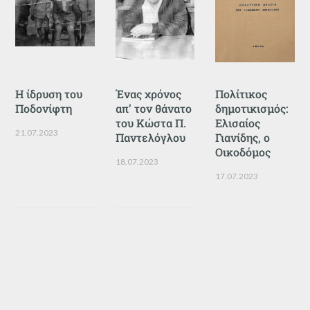
Η ίδρυση του
Ένας χρόνος
Πολίτικος
Ποδονίφτη
απ’ τον θάνατο
δημοτικισμός:
του Κώστα Π.
Ελισαίος
21.07.2023
Παντελόγλου
Γιανίδης, ο
Οικοδόμος
18.07.2023
17.07.2023