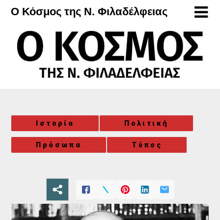
Μετάβαση
Ο Κόσμος της Ν. Φιλαδέλφειας
στο
περιεχόμενο
Ιστορία
Πολιτική
Πρόσωπα
Τύπος