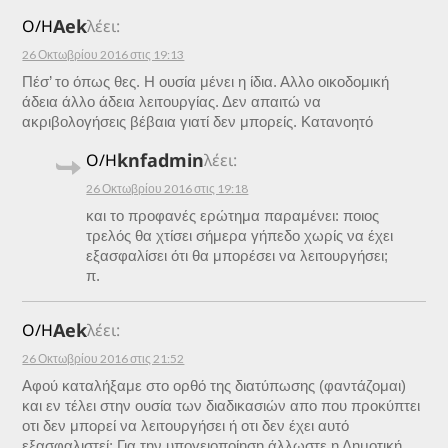
Aek
Ο/Η
λέει:
26 Οκτωβρίου 2016 στις 19:13
Πέσ’ το όπως θες. Η ουσία μένει η ίδια. Αλλο οικοδομική
άδεια άλλο άδεια λειτουργίας. Δεν απαιτώ να
ακριβολογήσεις βέβαια γιατί δεν μπορείς. Κατανοητό
knfadmin
Ο/Η
λέει:
26 Οκτωβρίου 2016 στις 19:18
και το προφανές ερώτημα παραμένει: ποιος
τρελός θα χτίσει σήμερα γήπεδο χωρίς να έχει
εξασφαλίσει ότι θα μπορέσει να λειτουργήσει;
π.
Aek
Ο/Η
λέει:
26 Οκτωβρίου 2016 στις 21:52
Αφού καταλήξαμε στο ορθό της διατύπωσης (φαντάζομαι)
και εν τέλει στην ουσία των διαδικασιών απο που προκύπτει
οτι δεν μπορεί να λειτουργήσει ή οτι δεν έχει αυτό
εξασφαλιστεί; Για την υπογειοποίηση άλλωστε η Δημοτική