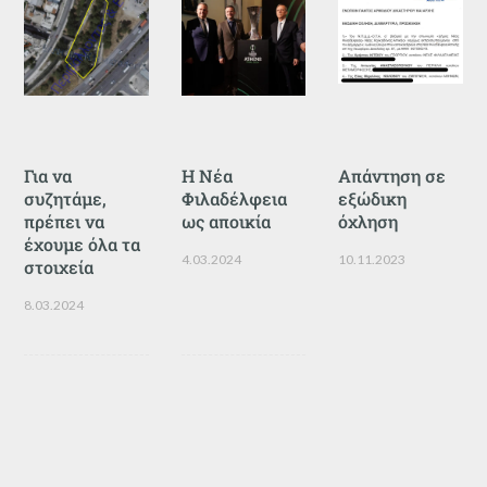
Για να
Η Νέα
Απάντηση σε
συζητάμε,
Φιλαδέλφεια
εξώδικη
πρέπει να
ως αποικία
όχληση
έχουμε όλα τα
4.03.2024
10.11.2023
στοιχεία
8.03.2024