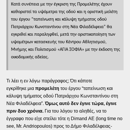
Κατά συνέπεια με την έγκριση της Προμελέτης έχουν
καθοριστεί τα υψόμετρα της οδού και η οριστική μελέτη
του έργου “ταπείνωση και κάλυψη τμήματος οδού
Πατριάρχου Κωνσταντίνου στη Νέα Φιλαδέλφεια” θα
εγκριθεί και παραληφθεί, μετά την οριστικοποίηση των
υψομέτρων κατασκευής του Κέντρου Αθλητισμού,
Μνήμης και Πολιτισμού «ΑΓΙΑ ΣΟΦΙΑ» με την έκδοση της
οικοδομικής αδείας.
Τι λέει η εν λόγω παράγραφος; Ότι κάποτε
εγκρίθηκε μια
προμελέτη
του έργου “ταπείνωση και
κάλυψη τμήματος οδού Πατριάρχου Κωνσταντίνου στη
Νέα Φιλαδέλφεια”.
Όμως αυτό δεν έγινε τώρα, έγινε
πριν δυο χρόνια.
Για του λόγου το αληθές, να το
έγγραφο που είχε στείλει τότε η Dimand ΑΕ (long time no
see, Mr. Andriopoulos) προς το Δήμο Φιλαδέλφειας-