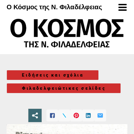
Μετάβαση
Ο Κόσμος της Ν. Φιλαδέλφειας
στο
περιεχόμενο
Ειδήσεις και σχόλια
Φιλαδελφειώτικες σελίδες