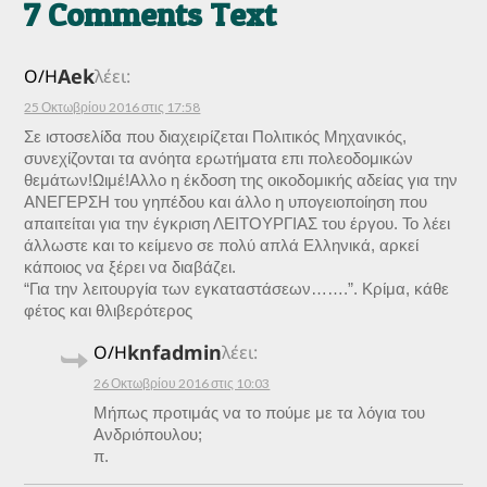
7 Comments Text
Aek
Ο/Η
λέει:
25 Οκτωβρίου 2016 στις 17:58
Σε ιστοσελίδα που διαχειρίζεται Πολιτικός Μηχανικός,
συνεχίζονται τα ανόητα ερωτήματα επι πολεοδομικών
θεμάτων!Ωιμέ!Αλλο η έκδοση της οικοδομικής αδείας για την
ΑΝΕΓΕΡΣΗ του γηπέδου και άλλο η υπογειοποίηση που
απαιτείται για την έγκριση ΛΕΙΤΟΥΡΓΙΑΣ του έργου. Το λέει
άλλωστε και το κείμενο σε πολύ απλά Ελληνικά, αρκεί
κάποιος να ξέρει να διαβάζει.
“Για την λειτουργία των εγκαταστάσεων…….”. Κρίμα, κάθε
φέτος και θλιβερότερος
knfadmin
Ο/Η
λέει:
26 Οκτωβρίου 2016 στις 10:03
Μήπως προτιμάς να το πούμε με τα λόγια του
Ανδριόπουλου;
π.