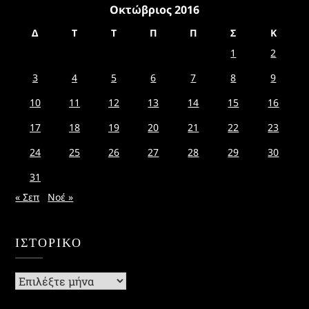
Οκτώβριος 2016
Δ
Τ
Τ
Π
Π
Σ
Κ
1
2
3
4
5
6
7
8
9
10
11
12
13
14
15
16
17
18
19
20
21
22
23
24
25
26
27
28
29
30
31
« Σεπ
Νοέ »
ΙΣΤΟΡΙΚΌ
Ιστορικό