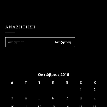
ΑΝΑΖΉΤΗΣΗ
ΑΝΑΖΉΤΗΣΗ
ΓΙΑ:
Οκτώβριος 2016
Δ
Τ
Τ
Π
Π
Σ
Κ
1
2
3
4
5
6
7
8
9
10
11
12
13
14
15
16