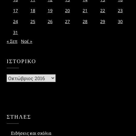
17
18
19
20
21
22
23
24
25
26
27
28
29
30
31
« Σεπ
Νοέ »
ΙΣΤΟΡΙΚΌ
Ιστορικό
ΣΤΗΛΕΣ
Ειδήσεις και σχόλια