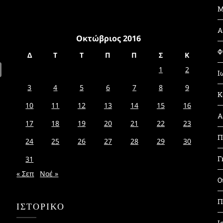
Μ
Α
Οκτώβριος 2016
Φ
Δ
Τ
Τ
Π
Π
Σ
Κ
1
2
Ι
3
4
5
6
7
8
9
Κ
10
11
12
13
14
15
16
Α
17
18
19
20
21
22
23
Π
24
25
26
27
28
29
30
Γ
31
« Σεπ
Νοέ »
Ο
Π
ΙΣΤΟΡΙΚΌ
Ι