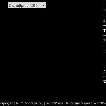
Ιστορικό
Σ
Β
Τ
Ε
Ε
Ε
Δ
Έ
όσμος της Ν. Φιλαδέλφειας
| WordPress Θέμα από
Superb WordPr