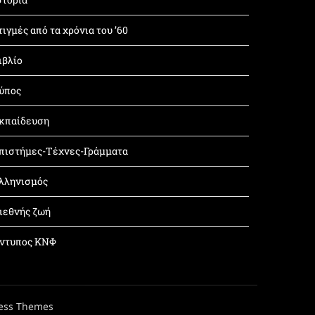
τιγμές από τα χρόνια του ’60
ιβλίο
ύπος
κπαίδευση
πιστήμες-Τέχνες-Γράμματα
λληνισμός
ιεθνής ζωή
ντυπος ΚΝΦ
ess Themes