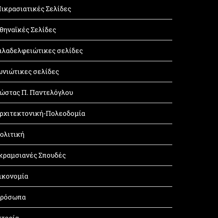
ικρασιατικές Σελίδες
θηναϊκές Σελίδες
ιλαδελφειώτικες σελίδες
ωνιώτικες σελίδες
ώστας Π. Παντελόγλου
ρχιτεκτονική-Πολεοδομία
ολιτική
κραμσιανές Σπουδές
ικονομία
ρόσωπα
στορία