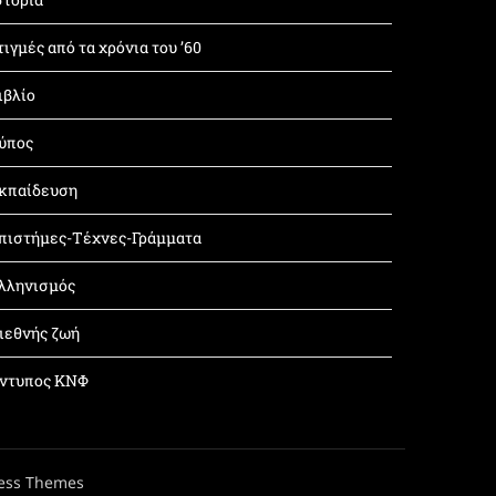
τιγμές από τα χρόνια του ’60
ιβλίο
ύπος
κπαίδευση
πιστήμες-Τέχνες-Γράμματα
λληνισμός
ιεθνής ζωή
ντυπος ΚΝΦ
ess Themes