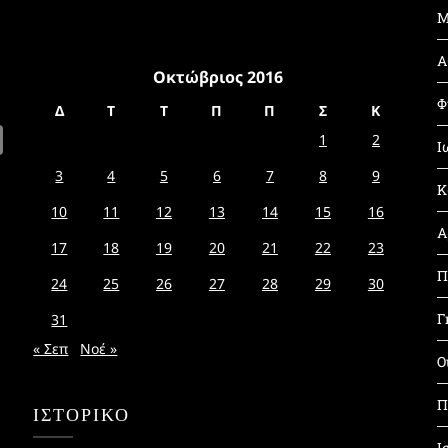
Μ
Α
Οκτώβριος 2016
Φ
Δ
Τ
Τ
Π
Π
Σ
Κ
1
2
Ι
3
4
5
6
7
8
9
Κ
10
11
12
13
14
15
16
Α
17
18
19
20
21
22
23
Π
24
25
26
27
28
29
30
Γ
31
« Σεπ
Νοέ »
Ο
Π
ΙΣΤΟΡΙΚΌ
Ι