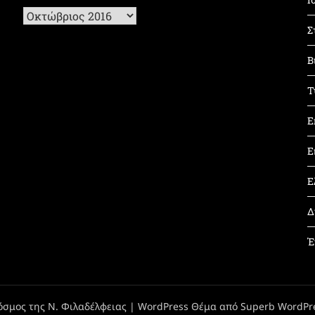
Ιστορικό
Σ
Β
Τ
Ε
Ε
Ε
Δ
Έ
όσμος της Ν. Φιλαδέλφειας
| WordPress Θέμα από
Superb WordPr