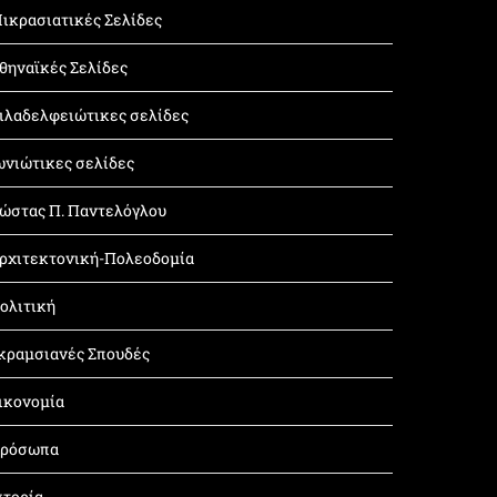
ικρασιατικές Σελίδες
θηναϊκές Σελίδες
ιλαδελφειώτικες σελίδες
ωνιώτικες σελίδες
ώστας Π. Παντελόγλου
ρχιτεκτονική-Πολεοδομία
ολιτική
κραμσιανές Σπουδές
ικονομία
ρόσωπα
στορία