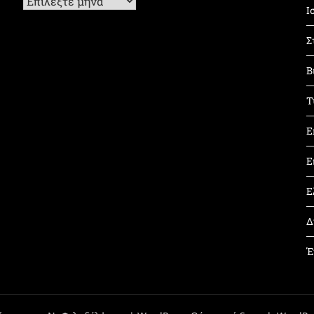
Ι
Σ
Β
Τ
Ε
Ε
Ε
Δ
Έ