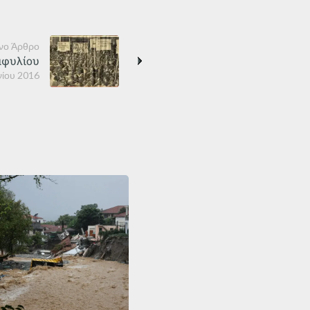
νο Άρθρο
μφυλίου
νίου 2016