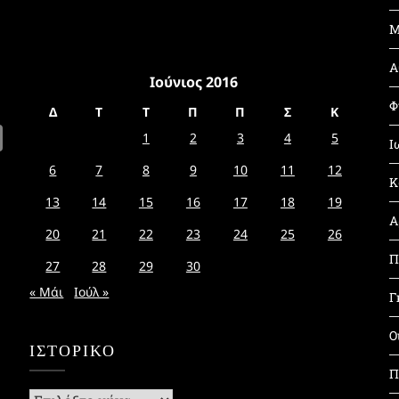
Μ
Α
Ιούνιος 2016
Φ
Δ
Τ
Τ
Π
Π
Σ
Κ
1
2
3
4
5
Ι
6
7
8
9
10
11
12
Κ
13
14
15
16
17
18
19
Α
20
21
22
23
24
25
26
Π
27
28
29
30
« Μάι
Ιούλ »
Γ
Ο
ΙΣΤΟΡΙΚΌ
Π
Ιστορικό