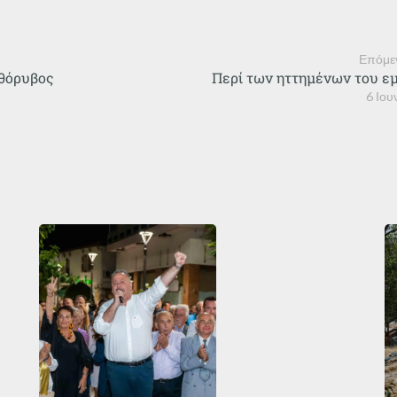
Επόμε
 θόρυβος
Περί των ηττημένων του ε
6 Ιου