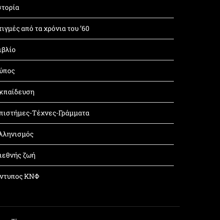
στορία
τιγμές από τα χρόνια του ’60
ιβλίο
ύπος
κπαίδευση
πιστήμες-Τέχνες-Γράμματα
λληνισμός
ιεθνής ζωή
ντυπος ΚΝΦ