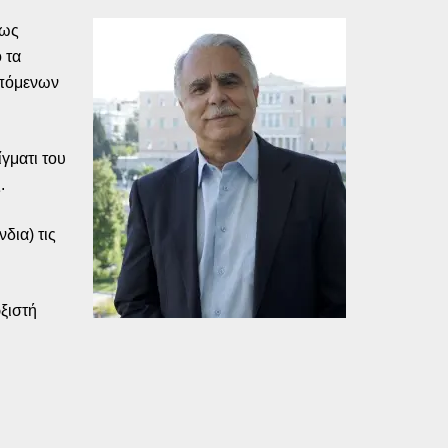
εως
 τα
επόμενων
γματι του
.
δια) τις
ξιστή