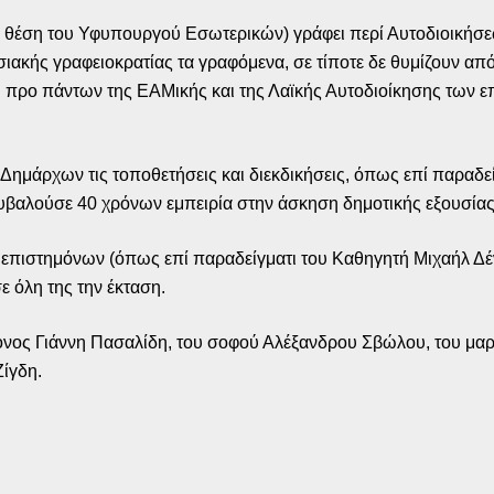
τη θέση του Υφυπουργού Εσωτερικών) γράφει περί Αυτοδιοικήσ
κής γραφειοκρατίας τα γραφόμενα, σε τίποτε δε θυμίζουν από
αι προ πάντων της ΕΑΜικής και της Λαϊκής Αυτοδιοίκησης των 
Δημάρχων τις τοποθετήσεις και διεκδικήσεις, όπως επί παραδεί
αλούσε 40 χρόνων εμπειρία στην άσκηση δημοτικής εξουσίας
 επιστημόνων (όπως επί παραδείγματι του Καθηγητή Μιχαήλ Δέν
ε όλη της την έκταση.
ονος Γιάννη Πασαλίδη, του σοφού Αλέξανδρου Σβώλου, του μαρ
Ζίγδη.