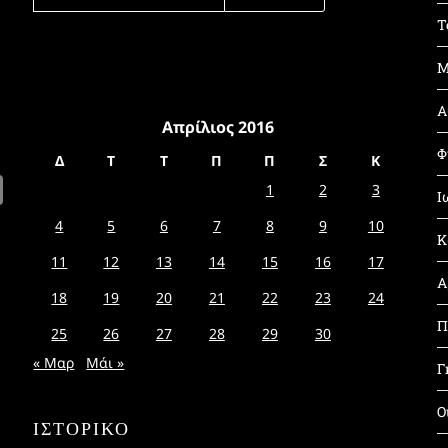
ΓΙΑ:
Τ
Μ
Α
Απρίλιος 2016
Φ
Δ
Τ
Τ
Π
Π
Σ
Κ
1
2
3
Ι
4
5
6
7
8
9
10
Κ
11
12
13
14
15
16
17
Α
18
19
20
21
22
23
24
Π
25
26
27
28
29
30
« Μαρ
Μάι »
Γ
Ο
ΙΣΤΟΡΙΚΌ