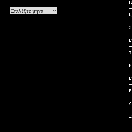
Π
Ιστορικό
Ι
Σ
Β
Τ
Ε
Ε
Ε
Δ
Έ