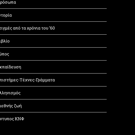
ρόσωπα
στορία
τιγμές από τα χρόνια του ’60
ιβλίο
ύπος
κπαίδευση
πιστήμες-Τέχνες-Γράμματα
λληνισμός
ιεθνής ζωή
ντυπος ΚΝΦ