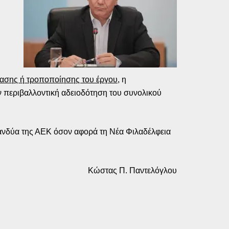
τασης ή τροποποίησης του έργου
, η
ην περιβαλλοντική αδειοδότηση του συνολικού
 μανδύα της ΑΕΚ όσον αφορά τη Νέα Φιλαδέλφεια
Κώστας Π. Παντελόγλου