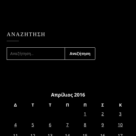
ΑΝΑΖΉΤΗΣΗ
ΑΝΑΖΉΤΗΣΗ
ΓΙΑ:
Απρίλιος 2016
Δ
Τ
Τ
Π
Π
Σ
Κ
1
2
3
4
5
6
7
8
9
10
11
12
13
14
15
16
17