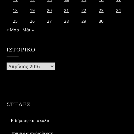
18
19
20
21
22
23
24
25
26
27
28
29
30
« Μαρ
Μάι »
ΙΣΤΟΡΙΚΌ
Ιστορικό
ΣΤΗΛΕΣ
Ειδήσεις και σχόλια
Τοπική αυτοδιοίκηση